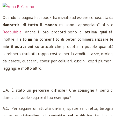
Quando la pagina Facebook ha iniziato ad essere conosciuta da
danzatrici di tutto il mondo
mi sono “appoggiata” al sito
Redbubble
. Anche i loro prodotti sono di
ottima qualità
,
inoltre
il sito mi ha consentito di poter commercializzare le
mie illustrazioni
su articoli che prodotti in piccole quantità
sarebbero risultati troppo costosi per la vendita: tazze, orologi
da parete, quaderni, cover per cellulari, cuscini, copri piumoni,
leggings e molto altro.
E.A.: È stato un
percorso difficile
? Che
consiglio
ti senti di
dare a chi vuole seguire il tuo esempio?
A.C.: Per seguire un’attività on-line, specie se diretta, bisogna
avere un’
attitudine al contatto col pubblico
(anche se