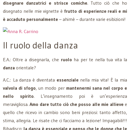
disegnare danzatrici e strisce comiche
. Tutto ciò che ho
disegnato nelle mie vignette è
frutto di esperienze reali e mi
è accaduto personalmente
– ahimè – durante varie esibizioni!
Il ruolo della danza
E.A.: Oltre a disegnarla, che
ruolo
ha per te nella tua vita la
danza
orientale?
A.C.: La danza è diventata
essenziale
nella mia vita! È la mia
valvola di sfogo
, un modo per
mantenermi sana nel corpo e
nello spirito
. L’insegnamento poi è un’esperienza
meravigliosa.
Amo dare tutto ciò che posso alle mie allieve
e
quello che ricevo in cambio sono beni preziosi: tanto affetto,
stima, allegria. Le risate che ci facciamo a lezione! Impagabili!!!
Ribadisco:
la danza è essenziale e penso che le donne che le