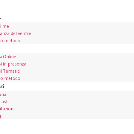
o
di me
anza del ventre
mio metodo
i Online
i in presenza
i Tematici
mio metodo
ti
rial
cast
tazioni
g
i