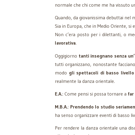
normale che chi come me ha vissuto un
Quando, da giovanissima debuttai nel 
Sia in Europa, che in Medio Oriente, si 
Non c’era posto per i dilettanti, o m
lavorativa
.
Oggigiorno
tanti insegnano senza un
tutti organizzano, nonostante facciano 
modo
gli spettacoli di basso livello
realmente la danza orientale.
E.A.
: Come pensi si possa tornare a
far
M.B.A.
:
Prendendo lo studio seriame
ha senso organizzare eventi di basso li
Per rendere la danza orientale una disc