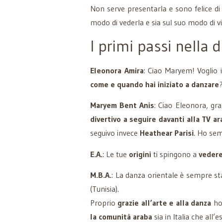
Non serve presentarla e sono felice di
modo di vederla e sia sul suo modo di vi
I primi passi nella
Eleonora Amira
: Ciao Maryem! Voglio 
come e quando hai iniziato a danzare
Maryem Bent Anis
: Ciao Eleonora, graz
divertivo a seguire davanti alla TV ar
seguivo invece
Heathear Parisi
. Ho sem
E.A.
: Le tue
origini
ti spingono a
vedere
M.B.A.
: La danza orientale è sempre st
(Tunisia).
Proprio
grazie all’arte e alla danza
ho 
la comunità araba
sia in Italia che all’e