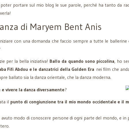
 poter portare sul mio blog le sue parole, perché ha tanto da rac
verla!
 danza di Maryem Bent Anis
iniziare con una domanda che faccio sempre a tutte le ballerine c
?
ie per la bella iniziativa!
Ballo da quando sono piccolina
, ho s
aba Fifi Abdou e le danzatrici della Golden Era
nei film che anda
pre ballato sia la danza orientale, che la danza moderna.
 e vivere la danza diversamente
?
ata il
punto di congiunzione tra il mio mondo occidentale e il m
avuto modo di conoscere persone di ogni parte del mondo, e in p
stero.