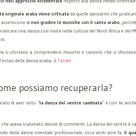
zi nell’approccio occidentale
rispetto alla danza medio-oriental
à originale araba viene criticata
da quelle danzatrici che pratican
e asseriscono di
non gradire le musiche con il canto arabo
, perché
aticare una danza così insita nella cultura del Nord Africa e del
ni.
he si sforzano a comprendere musiche e canzoni, che si sforzano a 
’estasi della danza araba.. il
Tarab
!
come possiamo recuperarla?
rato di aver visto “
la danza del ventre cambiata
” e con lei anche
do che aveva scatenato decine di commenti. La danza del ventre è cam
o della danza orientale professionale, circa venti anni fa,
il qu