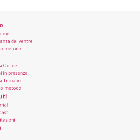
no
di me
anza del ventre
mio metodo
i Online
i in presenza
i Tematici
mio metodo
uti
rial
cast
tazioni
g