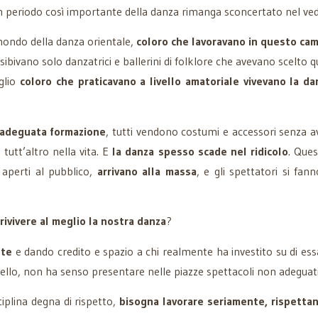
 periodo così importante della danza rimanga sconcertato nel v
mondo della danza orientale,
coloro che lavoravano in questo cam
esibivano solo danzatrici e ballerini di folklore che avevano scelto 
eglio
coloro che praticavano a livello amatoriale vivevano la 
’adeguata formazione
, tutti vendono costumi e accessori senza a
tutt’altro nella vita. E
la danza spesso scade nel ridicolo
. Ques
aperti al pubblico,
arrivano alla massa
, e gli spettatori si fan
 rivivere al meglio la nostra danza
?
nte
e dando credito e spazio a chi realmente ha investito su di ess
vello, non ha senso presentare nelle piazze spettacoli non adeguati
iplina degna di rispetto,
bisogna lavorare seriamente, rispettand