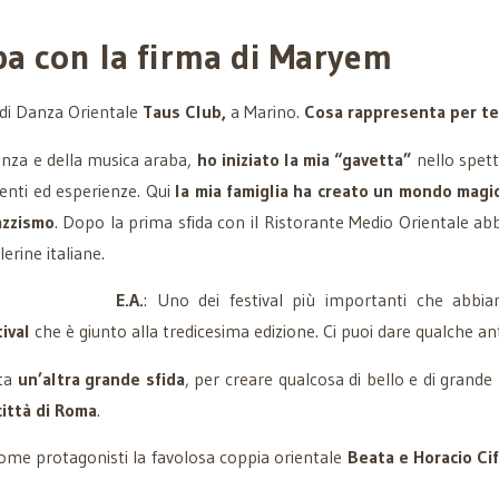
aba con la firma di Maryem
 di Danza Orientale
Taus Club,
a Marino.
Cosa rappresenta per te
danza e della musica araba,
ho iniziato la mia “gavetta”
nello spet
enti ed esperienze. Qui
la mia famiglia ha creato un mondo magic
razzismo
. Dopo la prima sfida con il Ristorante Medio Orientale ab
rine italiane.
E.A.
: Uno dei festival più importanti che abb
ival
che è giunto alla tredicesima edizione. Ci puoi dare qualche an
ata
un’altra grande sfida
, per creare qualcosa di bello e di grande
città di Roma
.
 come protagonisti la favolosa coppia orientale
Beata e Horacio Ci