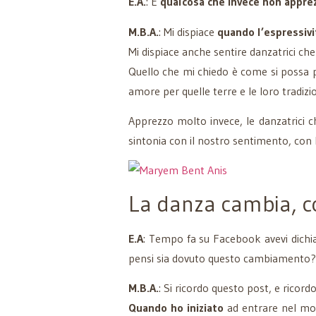
E.A.
: E
qualcosa che invece non apprez
M.B.A.
: Mi dispiace
quando l’espressivit
Mi dispiace anche sentire danzatrici ch
Quello che mi chiedo è come si possa pr
amore per quelle terre e le loro tradizio
Apprezzo molto invece, le danzatrici c
sintonia con il nostro sentimento, con l
La danza cambia, 
E.A
: Tempo fa su Facebook avevi dichia
pensi sia dovuto questo cambiamento?
M.B.A.
: Si ricordo questo post, e ricor
Quando ho iniziato
ad entrare nel mond