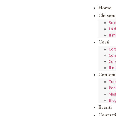
Home
Chi son
Su 
La d
Il 
Corsi
Cors
Cors
Cors
Il 
Contenu
Tuto
Pod
Medi
Blo
Eventi
Contatt