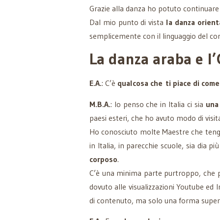
Grazie alla danza ho potuto continuare 
Dal mio punto di vista
la danza orient
semplicemente con il linguaggio del cor
La danza araba e l
E.A.
: C’è
qualcosa che ti piace di come
M.B.A.
: Io penso che in Italia ci sia
una 
paesi esteri, che ho avuto modo di visit
Ho conosciuto molte Maestre che teng
in Italia, in parecchie scuole, sia dia
corposo
.
C’è una minima parte purtroppo, che p
dovuto alle visualizzazioni Youtube ed 
di contenuto, ma solo una forma superfi