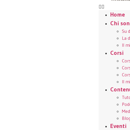
Home
Chi so
Su 
La d
Il 
Corsi
Cors
Cors
Cors
Il 
Conten
Tuto
Pod
Medi
Blo
Eventi