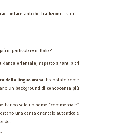
raccontare antiche tradizioni
e storie,
più in particolare in Italia?
a danza orientale
, rispetto a tanti altri
ra della lingua araba
; ho notato come
biano un
background di conoscenza più
i che hanno solo un nome “commerciale”
 portano una danza orientale autentica e
mondo.