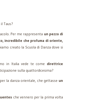
il Taus?
tacolo. Per me rappresenta
un pezzo di
o, incredibile che profuma di oriente,
biamo creato la Scuola di Danza dove si
iamo in Italia vede te come
direttrice
ticipazione sulla quattordicesima?
 per la danza orientale, che gettasse
un
fuentes
che vennero per la prima volta