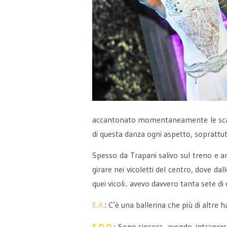
accantonato momentaneamente le scarpe
di questa danza ogni aspetto, soprattut
Spesso da Trapani salivo sul treno e 
girare nei vicoletti del centro, dove da
quei vicoli.. avevo davvero tanta sete d
E.A.
: C’è una ballerina che più di altre 
S.D.D.
: Sono sincera, avendo intrapre