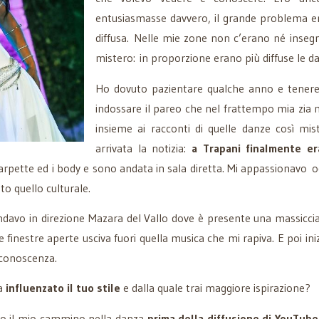
entusiasmasse davvero, il grande problema er
diffusa. Nelle mie zone non c’erano né insegn
mistero: in proporzione erano più diffuse le dan
Ho dovuto pazientare qualche anno e tenere
indossare il pareo che nel frattempo mia zia m
insieme ai racconti di quelle danze così mis
arrivata la notizia:
a Trapani finalmente era
tte ed i body e sono andata in sala diretta. Mi appassionavo ogn
to quello culturale.
andavo in direzione Mazara del Vallo dove è presente una massicc
lle finestre aperte usciva fuori quella musica che mi rapiva. E poi in
i conoscenza.
ha
influenzato il tuo stile
e dalla quale trai maggiore ispirazione?
so il mio cammino nella danza
prima della diffusione di YouTube