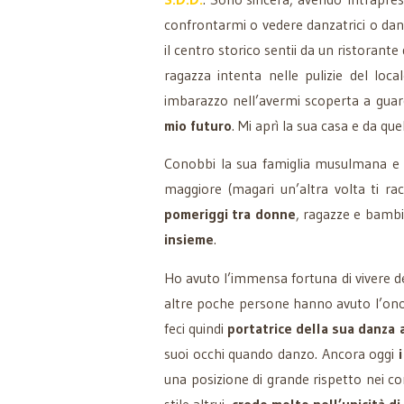
confrontarmi o vedere danzatrici o da
il centro storico sentii da un ristorant
ragazza intenta nelle pulizie del loca
imbarazzo nell’avermi scoperta a guard
mio futuro
. Mi aprì la sua casa e da q
Conobbi la sua famiglia musulmana e con
maggiore (magari un’altra volta ti ra
pomeriggi tra donne
, ragazze e bambi
insieme
.
Ho avuto l’immensa fortuna di vivere den
altre poche persone hanno avuto l’ono
feci quindi
portatrice della sua danza
suoi occhi quando danzo. Ancora oggi
una posizione di grande rispetto nei c
stile altrui,
credo molto nell’unicità di