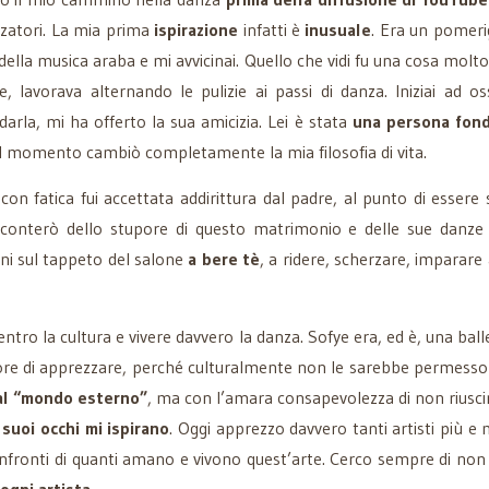
nzatori. La mia prima
ispirazione
infatti è
inusuale
. Era un pomer
e della musica araba e mi avvicinai. Quello che vidi fu una cosa mo
le, lavorava alternando le pulizie ai passi di danza. Iniziai ad o
arla, mi ha offerto la sua amicizia. Lei è stata
una persona fond
uel momento cambiò completamente la mia filosofia di vita.
 fatica fui accettata addirittura dal padre, al punto di essere s
cconterò dello stupore di questo matrimonio e delle sue danze t
ni sul tappeto del salone
a bere tè
, a ridere, scherzare, imparare
tro la cultura e vivere davvero la danza. Sofye era, ed è, una ball
re di apprezzare, perché culturalmente non le sarebbe permesso 
 al “mondo esterno”
, ma con l’amara consapevolezza di non riuscire
i suoi occhi mi ispirano
. Oggi apprezzo davvero tanti artisti più 
onfronti di quanti amano e vivono quest’arte. Cerco sempre di non 
 ogni artista
.