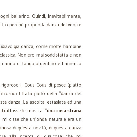
ogni ballerino. Quindi, inevitabilmente,
tto perché proprio la danza del ventre
Studiavo già danza, come molte bambine
lassica. Non ero mai soddisfatta e non
e un anno di tango argentino e flamenco
igoroso il Cous Cous di pesce (piatto
ntro-nord Italia parlò della “danza del
sta danza. La ascoltai estasiata ed una
trattasse le mostrai “
una cosa strana
 e mi disse che un’onda naturale era un
riosa di questa novità, di questa danza
ra alla ricerca di qualcosa che mi