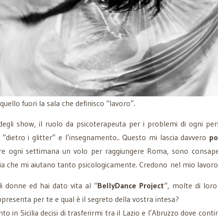
uello fuori la sala che definisco “lavoro”.
degli show, il ruolo da psicoterapeuta per i problemi di ogni person
’è “dietro i glitter” e l’insegnamento.. Questo mi lascia davvero
po
e ogni settimana un volo per raggiungere Roma, sono consapev
 che mi aiutano tanto psicologicamente. Credono nel mio lavoro
di donne ed hai dato vita al “
BellyDance Project
“, molte di lor
esenta per te e qual è il segreto della vostra intesa?
o in Sicilia decisi di trasferirmi tra il Lazio e l’Abruzzo dove cont