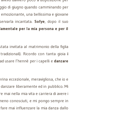
iggio di giugno quando camminando per
lto emozionante, una bellissima e giovane
sservarla incantata.
Sofye
, dopo il suo
amentale per la mia persona e per il
tata invitata al matrimonio della figlia
radizionali). Ricordo con tanta gioia
i
 ad usare l’hennè per i capelli e
danzare
erina eccezionale, meravigliosa, che io e
danzare liberamente ed in pubblico. Mi
 mai nella mia vita e carriera di avere i
e meno conosciuti, e mi pongo sempre in
fare mai influenzare la mia danza dallo