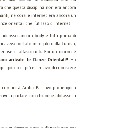
a che questa disciplina non era ancora
anti, né corsi e internet era ancora un
ze orientali che l’utilizzo di internet!
 addosso ancora body e tutù prima di
i aveva portato in regalo dalla Tunisia,
teriose e affascinanti. Poi un giorno è
no arrivate le Danze Orientali!!
Ho
i giorno di più e cercavo di conoscere
ia comunità Araba. Passavo pomeriggi a
iziavo a parlare con chiunque abitasse in
avevo davvero poco a disposizione per