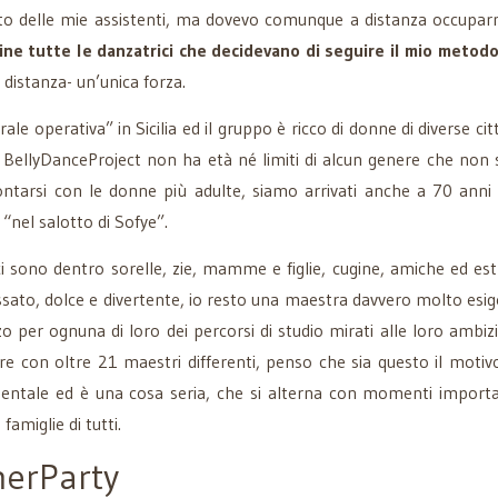
sciato delle mie assistenti, ma dovevo comunque a distanza occupa
cine tutte le danzatrici che decidevano di seguire il mio metod
 distanza- un’unica forza.
 operativa” in Sicilia ed il gruppo è ricco di donne di diverse cit
 BellyDanceProject non ha età né limiti di alcun genere che non s
ntarsi con le donne più adulte, siamo arrivati anche a 70 anni 
 “nel salotto di Sofye”.
, ci sono dentro sorelle, zie, mamme e figlie, cugine, amiche ed 
sato, dolce e divertente, io resto una maestra davvero molto esigent
er ognuna di loro dei percorsi di studio mirati alle loro ambizion
re con oltre 21 maestri differenti, penso che sia questo il motiv
mentale ed è una cosa seria, che si alterna con momenti importan
amiglie di tutti.
merParty