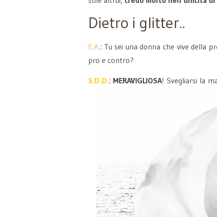
Dietro i glitter..
E.A.
: Tu sei una donna che vive della p
pro e contro?
S.D.D.
:
MERAVIGLIOSA
! Svegliarsi la m