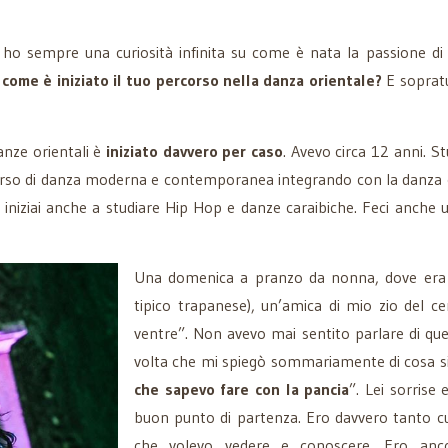
o ho sempre una curiosità infinita su come è nata la passione di 
.
come è iniziato il tuo percorso nella danza orientale?
E sopratu
anze orientali è
iniziato davvero per caso
. Avevo circa 12 anni. 
corso di danza moderna e contemporanea integrando con la danza c
e iniziai anche a studiare Hip Hop e danze caraibiche. Feci anch
Una domenica a pranzo da nonna, dove era r
tipico trapanese), un’amica di mio zio del ce
ventre”. Non avevo mai sentito parlare di que
volta che mi spiegò sommariamente di cosa si 
che sapevo fare con la pancia
”. Lei sorrise
buon punto di partenza. Ero davvero tanto cu
che volevo vedere e conoscere. Ero anco